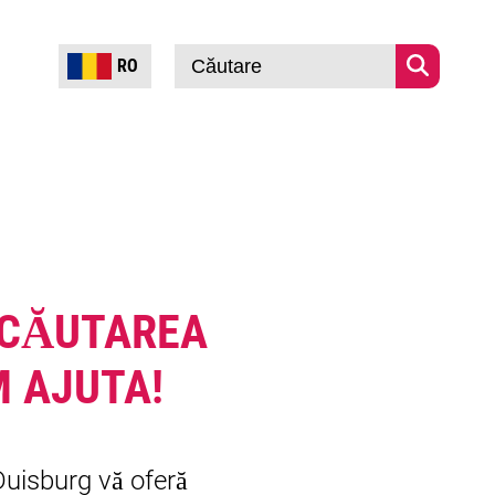
RO
Căutare
PENTRU COMPANII
DESPRE NOI
N CĂUTAREA
M AJUTA!
Duisburg vă oferă