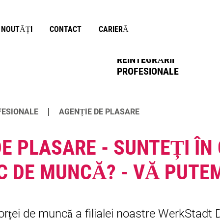
NOUTĂȚI
CONTACT
CARIERĂ
EVALUAREA
REINTEGRĂRII
NOU ÎN GERMANIA
PROFESIONALE
ung
FESIONALE
AGENȚIE DE PLASARE
E PLASARE - SUNTEȚI Î
C DE MUNCĂ? - VĂ PUTE
orței de muncă a filialei noastre WerkStadt 