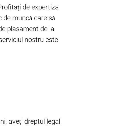
rofitați de expertiza
oc de muncă care să
 de plasament de la
erviciul nostru este
, aveți dreptul legal