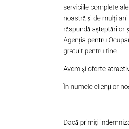
serviciile complete ale
noastră și de mulți an
răspundă așteptărilor
Agenția pentru Ocupar
gratuit pentru tine.
Avem și oferte atractiv
În numele clienților no
Dacă primiți indemniza