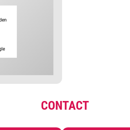
rden
gle
CONTACT