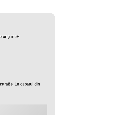
derung mbH
mstraße. La capătul din