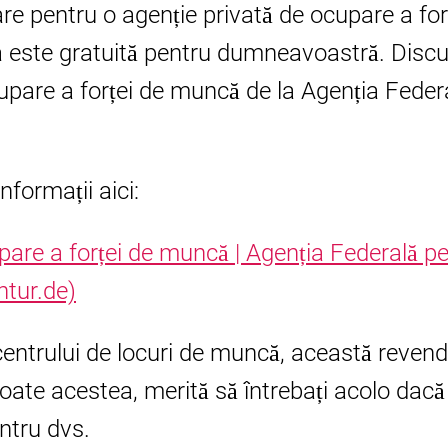
are pentru o agenție privată de ocupare a fo
este gratuită pentru dumneavoastră. Discut
pare a forței de muncă de la Agenția Feder
nformații aici:
upare a forței de muncă | Agenția Federală p
tur.de)
 centrului de locuri de muncă, această revendi
toate acestea, merită să întrebați acolo dacă
ntru dvs.