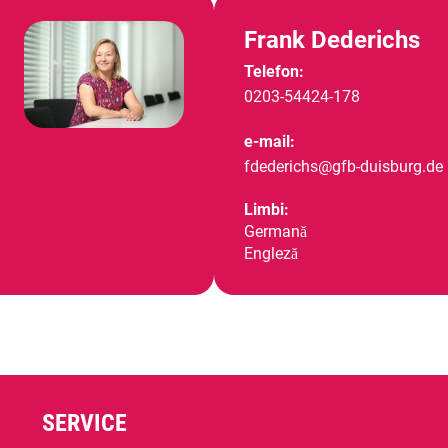
Frank Dederichs
Telefon:
0203-54424-178
e-mail:
fdederichs@gfb-duisburg.de
Limbi:
Germană
Engleză
SERVICE