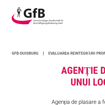
GfB
-
PROFESIONIȘTI ȘI
Gemeinnützige
PERSOANE CU
Gesellschaft
OFERTE PENTRU
RECONVERSIE
für
TINERI
PROFESIONALĂ
Beschäftigungsförder
mbH
Duisburg
GFB-DUISBURG
EVALUAREA REINTEGRĂRII PRO
AGENȚIE D
UNUI LO
Agenția de plasare a f