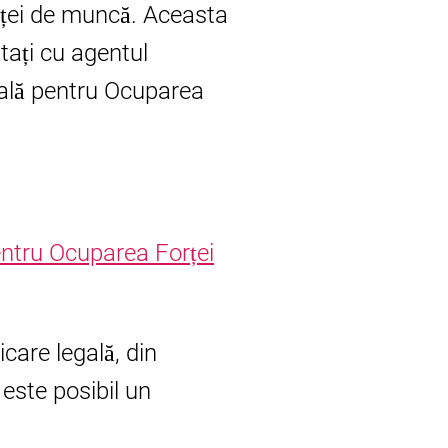
rței de muncă. Aceasta
ați cu agentul
ală pentru Ocuparea
entru Ocuparea Forței
care legală, din
 este posibil un