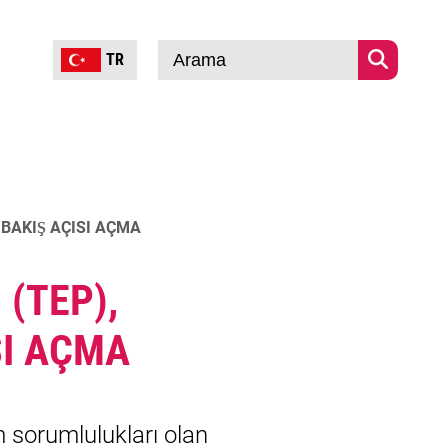
TR
Arama
ŞIRKETLER IÇIN
HAKKIMIZDA
 BAKIŞ AÇISI AÇMA
(TEP),
SI AÇMA
m sorumlulukları olan