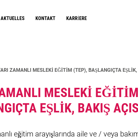
AKTUELLES
KONTAKT
KARRIERE
ALMANYA›YA YENI
ENTEGRASYON
GELMIŞ OLANLAR
DEĞERLENDIRMESI
ung
YARI ZAMANLI MESLEKI EĞITIM (TEP), BAŞLANGIÇTA EŞLIK,
ZAMANLI MESLEKI EĞITIM 
GIÇTA EŞLIK, BAKIŞ AÇI
manlı eğitim arayışlarında aile ve / veya bakı