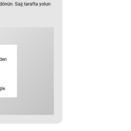
dönün. Sağ tarafta yolun
rden
gle