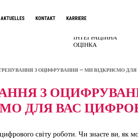
AKTUELLES
KONTAKT
KARRIERE
ВПЕРШЕ В
ІНТЕГРАЦІЙНА
НІМЕЧЧИНІ
ОЦІНКА
ung
ТРЕНУВАННЯ З ОЦИФРУВАННЯ — МИ ВІДКРИЄМО ДЛЯ
АННЯ З ОЦИФРУВАН
МО ДЛЯ ВАС ЦИФРО
цифрового світу роботи. Чи знаєте ви, як 