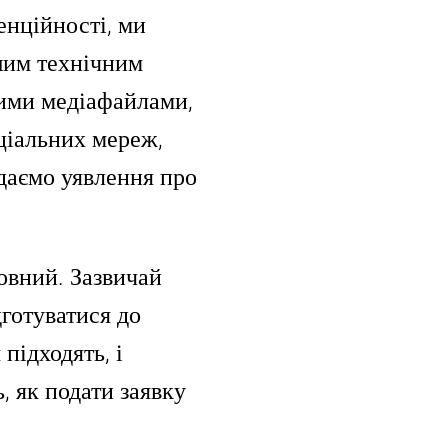
енційності, ми
шим технічним
ими медіафайлами,
ціальних мереж,
 даємо уявлення про
товний. Зазвичай
дготуватися до
підходять, і
, як подати заявку