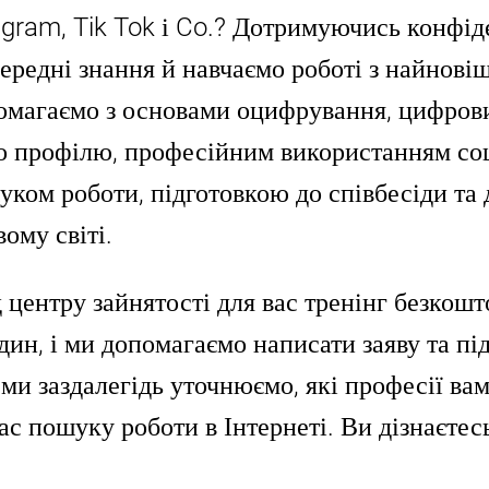
agram, Tik Tok і Co.? Дотримуючись конфід
редні знання й навчаємо роботі з найнові
омагаємо з основами оцифрування, цифров
о профілю, професійним використанням со
уком роботи, підготовкою до співбесіди та
ому світі.
 центру зайнятості для вас тренінг безкош
дин, і ми допомагаємо написати заяву та пі
 ми заздалегідь уточнюємо, які професії вам 
ас пошуку роботи в Інтернеті. Ви дізнаєтесь