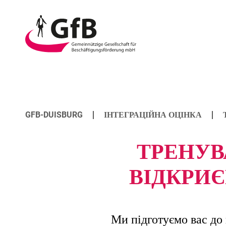
GfB
-
ПРОФЕСІОНАЛИ
Gemeinnützige
ТА ЛЮДИ, ЯКІ
Gesellschaft
ПРОПОЗИЦІЇ ДЛЯ
ЗМІНЮЮТЬ
für
МОЛОДІ
СПЕЦІАЛЬНІСТЬ
Beschäftigungsförder
mbH
Duisburg
GFB-DUISBURG
ІНТЕГРАЦІЙНА ОЦІНКА
ТРЕНУВ
ВІДКРИЄ
Ми підготуємо вас до 