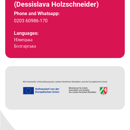
(Dessislava Holzschneider)
Phone and Whatsapp:
0203 60986-170
Languages:
Німецька
Болгарська