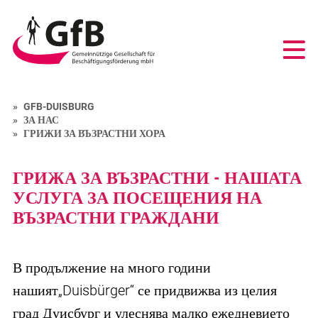
GfB
-
Gemeinnützige
Gesellschaft
für
Beschäftigungsförderung
GFB-DUISBURG
mbH
ЗА НАС
Duisburg
ГРИЖИ ЗА ВЪЗРАСТНИ ХОРА
ГРИЖА ЗА ВЪЗРАСТНИ - НАШАТА
УСЛУГА ЗА ПОСЕЩЕНИЯ НА
ВЪЗРАСТНИ ГРАЖДАНИ
В продължение на много години
нашият„Duisbürger“ се придвижва из целия
град Дуисбург и улеснява малко ежедневието