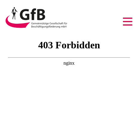
GfB
-
Gemeinnützige
Gesellschaft
für
Beschäftigungsförderung
mbH
Duisburg