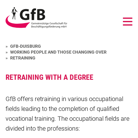
GfB
-
Gemeinnützige
Gesellschaft
für
Beschäftigungsförderung
GFB-DUISBURG
mbH
WORKING PEOPLE AND THOSE CHANGING OVER
Duisburg
RETRAINING
RETRAINING WITH A DEGREE
GfB offers retraining in various occupational
fields leading to the completion of qualified
vocational training. The occupational fields are
divided into the professions: